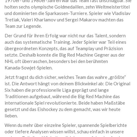
1970er‑ und 1980er‑Jahren war das Team fast unschlagbar. Sie
holten sechs olympische Goldmedaillen, zehn Weltmeistertitel
und dominierten die Sparkassen‑Turniere. Spieler wie Vladislav
Tretiak, Valeri Kharlamov und Sergei Makarov machten das
Team zur Legende.
Der Grund für ihren Erfolg war nicht nur das Talent, sondern
auch das systematische Training. Jeder Spieler war Teil eines
übergeordneten Konzepts, das auf Teamplay und Präzision
setzte. Deshalb konnte die Big Red Machine Gegner aus der
NHL oft überraschen, besonders bei den berühmten
Kanada‑Sowjet‑Spielen.
Jetzt fragst du dich sicher, welches Team das wahre „größte“
ist. Die Antwort hängt von deinem Blickwinkel ab: Die Original
Six haben die professionelle Liga geprägt und lange
Traditionen aufgebaut, während die Big Red Machine das
internationale Spiel revolutionierte. Beide haben Maßstäbe
gesetzt und das Eishockey zu dem gemacht, was wir heute
lieben.
Wenn du mehr über einzelne Spieler, spannende Spielberichte
oder tiefere Analysen wissen willst, schau einfach in unsere