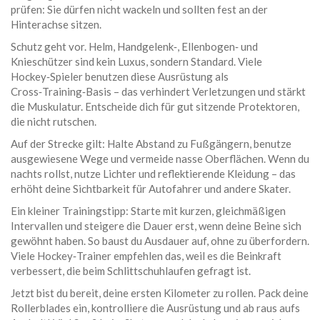
prüfen: Sie dürfen nicht wackeln und sollten fest an der
Hinterachse sitzen.
Schutz geht vor. Helm, Handgelenk‑, Ellenbogen‑ und
Knieschützer sind kein Luxus, sondern Standard. Viele
Hockey‑Spieler benutzen diese Ausrüstung als
Cross‑Training‑Basis – das verhindert Verletzungen und stärkt
die Muskulatur. Entscheide dich für gut sitzende Protektoren,
die nicht rutschen.
Auf der Strecke gilt: Halte Abstand zu Fußgängern, benutze
ausgewiesene Wege und vermeide nasse Oberflächen. Wenn du
nachts rollst, nutze Lichter und reflektierende Kleidung – das
erhöht deine Sichtbarkeit für Autofahrer und andere Skater.
Ein kleiner Trainingstipp: Starte mit kurzen, gleichmäßigen
Intervallen und steigere die Dauer erst, wenn deine Beine sich
gewöhnt haben. So baust du Ausdauer auf, ohne zu überfordern.
Viele Hockey‑Trainer empfehlen das, weil es die Beinkraft
verbessert, die beim Schlittschuhlaufen gefragt ist.
Jetzt bist du bereit, deine ersten Kilometer zu rollen. Pack deine
Rollerblades ein, kontrolliere die Ausrüstung und ab raus aufs