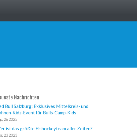
eueste Nachrichten
ed Bull Salzburg: Exklusives Mittelkreis‑ und
ahnen‑Kidz‑Event für Bulls‑Camp‑Kids
p, 26 2025
er ist das größte Eishockeyteam aller Zeiten?
r, 23 2023