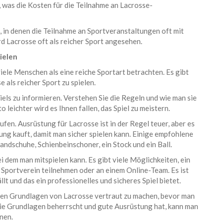
, was die Kosten für die Teilnahme an Lacrosse-
n, in denen die Teilnahme an Sportveranstaltungen oft mit
rd Lacrosse oft als reicher Sport angesehen.
ielen
viele Menschen als eine reiche Sportart betrachten. Es gibt
 als reicher Sport zu spielen.
piels zu informieren. Verstehen Sie die Regeln und wie man sie
 leichter wird es Ihnen fallen, das Spiel zu meistern.
aufen. Ausrüstung für Lacrosse ist in der Regel teuer, aber es
ung kauft, damit man sicher spielen kann. Einige empfohlene
andschuhe, Schienbeinschoner, ein Stock und ein Ball.
ei dem man mitspielen kann. Es gibt viele Möglichkeiten, ein
 Sportverein teilnehmen oder an einem Online-Team. Es ist
lt und das ein professionelles und sicheres Spiel bietet.
it den Grundlagen von Lacrosse vertraut zu machen, bevor man
 die Grundlagen beherrscht und gute Ausrüstung hat, kann man
nen.