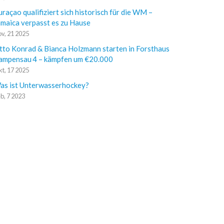
raçao qualifiziert sich historisch für die WM –
amaica verpasst es zu Hause
v, 21 2025
tto Konrad & Bianca Holzmann starten in Forsthaus
ampensau 4 – kämpfen um €20.000
t, 17 2025
as ist Unterwasserhockey?
b, 7 2023