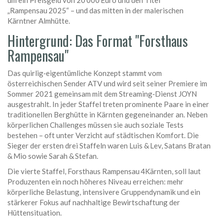
um ein Preisgeld von 20 000 Euro und den Titel
„Rampensau 2025“ – und das mitten in der malerischen
Kärntner Almhütte.
Hintergrund: Das Format "Forsthaus
Rampensau"
Das quirlig‑eigentümliche Konzept stammt vom
österreichischen Sender
ATV
und wird seit seiner Premiere im
Sommer 2021 gemeinsam mit dem Streaming‑Dienst
JOYN
ausgestrahlt. In jeder Staffel treten prominente Paare in einer
traditionellen Berg­hütte in
Kärnten
gegeneinander an. Neben
körperlichen Challenges müssen sie auch soziale Tests
bestehen – oft unter Verzicht auf städtischen Komfort. Die
Sieger der ersten drei Staffeln waren Luis & Lev, Satans Bratan
& Mio sowie Sarah & Stefan.
Die vierte Staffel,
Forsthaus Rampensau 4
Kärnten
, soll laut
Produzenten ein noch höheres Niveau erreichen: mehr
körperliche Belastung, intensivere Gruppendynamik und ein
stärkerer Fokus auf nachhaltige Bewirtschaftung der
Hüttensituation.