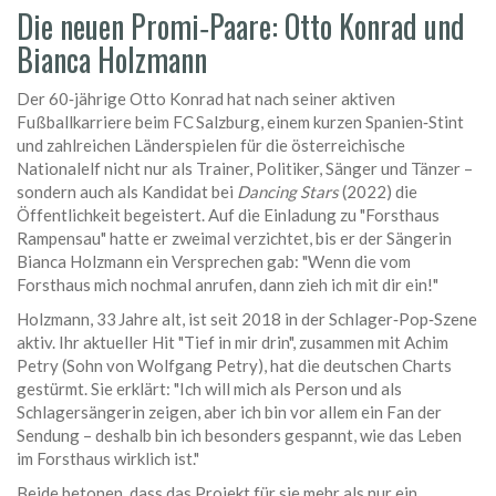
Die neuen Promi‑Paare: Otto Konrad und
Bianca Holzmann
Der 60‑jährige
Otto Konrad
hat nach seiner aktiven
Fußballkarriere beim FC Salzburg, einem kurzen Spanien‑Stint
und zahlreichen Länderspielen für die österreichische
Nationalelf nicht nur als Trainer, Politiker, Sänger und Tänzer –
sondern auch als Kandidat bei
Dancing Stars
(2022) die
Öffentlichkeit begeistert. Auf die Einladung zu "Forsthaus
Rampensau" hatte er zweimal verzichtet, bis er der Sängerin
Bianca Holzmann
ein Versprechen gab: "Wenn die vom
Forsthaus mich nochmal anrufen, dann zieh ich mit dir ein!"
Holzmann, 33 Jahre alt, ist seit 2018 in der Schlager‑Pop‑Szene
aktiv. Ihr aktueller Hit "Tief in mir drin", zusammen mit
Achim
Petry
(Sohn von Wolfgang Petry), hat die deutschen Charts
gestürmt. Sie erklärt: "Ich will mich als Person und als
Schlagersängerin zeigen, aber ich bin vor allem ein Fan der
Sendung – deshalb bin ich besonders gespannt, wie das Leben
im Forsthaus wirklich ist."
Beide betonen, dass das Projekt für sie mehr als nur ein