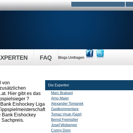
EXPERTEN
FAQ
Blogs Umfragen
l von
Die Experten
zusätzlichen
.at. Hier gibt es das
Marc Brabant
pspielsieger ?
Arno Maier
e Bank Eishockey Liga
Alexander Tomanek
Tippspielmeisterschaft
Gastkommentare
ste Bank Eishockey
Tomaz Vnuk (Gast)
n Sachpreis.
Bernd Freimüller
Josef Wisberger
Conny Dorn