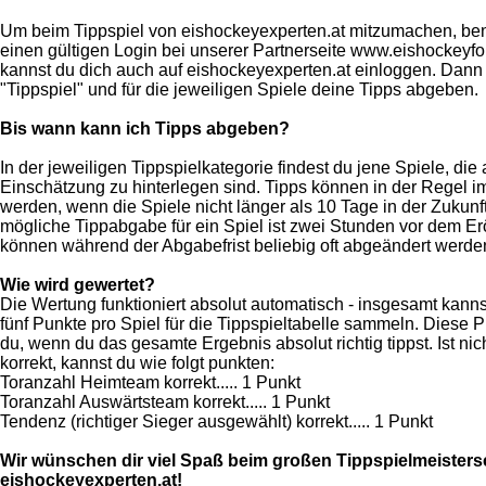
Um beim Tippspiel von eishockeyexperten.at mitzumachen, benö
einen gültigen Login bei unserer Partnerseite www.eishockey
kannst du dich auch auf eishockeyexperten.at einloggen. Dann 
"Tippspiel" und für die jeweiligen Spiele deine Tipps abgeben.
Bis wann kann ich Tipps abgeben?
In der jeweiligen Tippspielkategorie findest du jene Spiele, die a
Einschätzung zu hinterlegen sind. Tipps können in der Regel
werden, wenn die Spiele nicht länger als 10 Tage in der Zukunft
mögliche Tippabgabe für ein Spiel ist zwei Stunden vor dem Er
können während der Abgabefrist beliebig oft abgeändert werde
Wie wird gewertet?
Die Wertung funktioniert absolut automatisch - insgesamt kann
fünf Punkte pro Spiel für die Tippspieltabelle sammeln. Diese P
du, wenn du das gesamte Ergebnis absolut richtig tippst. Ist ni
korrekt, kannst du wie folgt punkten:
Toranzahl Heimteam korrekt..... 1 Punkt
Toranzahl Auswärtsteam korrekt..... 1 Punkt
Tendenz (richtiger Sieger ausgewählt) korrekt..... 1 Punkt
Wir wünschen dir viel Spaß beim großen Tippspielmeisters
eishockeyexperten.at!