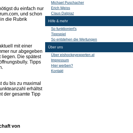
Michael Puschacher
tigst du einfach nur
Erich Weiss
forum.com, und schon
Claus Dalpiaz
in die Rubrik
Hilfe & mehr
So funktioniert's
Tippspiel
So entstehen die Wertungen
ktuell mit einer
Über uns
 immer nur abgegeben
Über eishockeyexperten.at
 liegen. Die spätest
Impressum
öffnungsbully. Tipps
Hier werben?
n.
Kontakt
st du bis zu maximal
unkteanzahl erhältst
cht der gesamte Tipp
chaft von